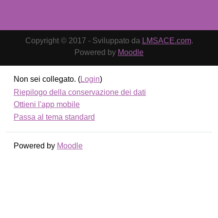
Copyright © 2017 - Sviluppato da
LMSACE.com
.
Powered by
Moodle
Non sei collegato. (
Login
)
Riepilogo della conservazione dei dati
Ottieni l'app mobile
Passa al tema standard
Powered by
Moodle