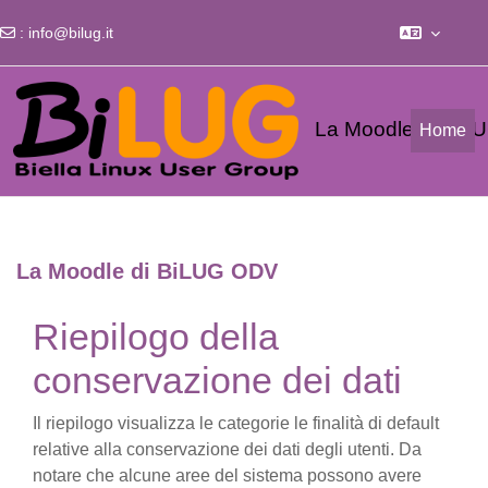
:
info@bilug.it
Vai al contenuto principale
La Moodle di Bi
Home
La Moodle di BiLUG ODV
Riepilogo della
conservazione dei dati
Il riepilogo visualizza le categorie le finalità di default
relative alla conservazione dei dati degli utenti. Da
notare che alcune aree del sistema possono avere