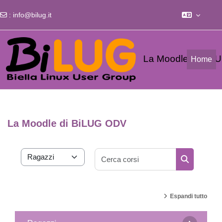
:
info@bilug.it
Vai al contenuto principale
La Moodle di Bi
Home
La Moodle di BiLUG ODV
Cerca corsi
Categorie di corso
Cerca corsi
Espandi tutto