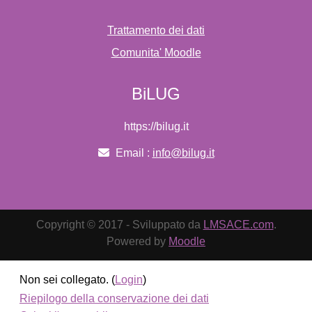
Trattamento dei dati
Comunita' Moodle
BiLUG
https://bilug.it
Email :
info@bilug.it
Copyright © 2017 - Sviluppato da
LMSACE.com
.
Powered by
Moodle
Non sei collegato. (
Login
)
Riepilogo della conservazione dei dati